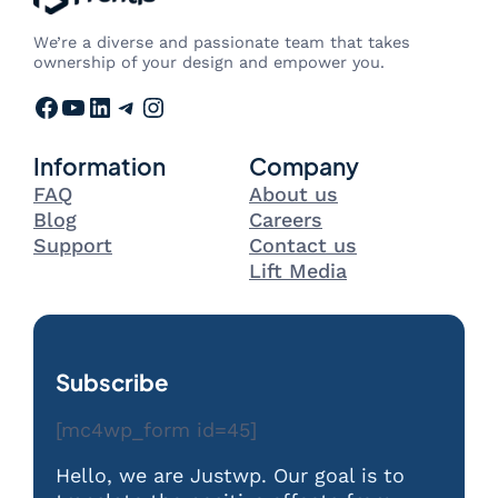
We’re a diverse and passionate team that takes
ownership of your design and empower you.
Facebook
YouTube
LinkedIn
Telegram
Instagram
Information
Company
FAQ
About us
Blog
Careers
Support
Contact us
Lift Media
Subscribe
[mc4wp_form id=45]
Hello, we are Justwp. Our goal is to