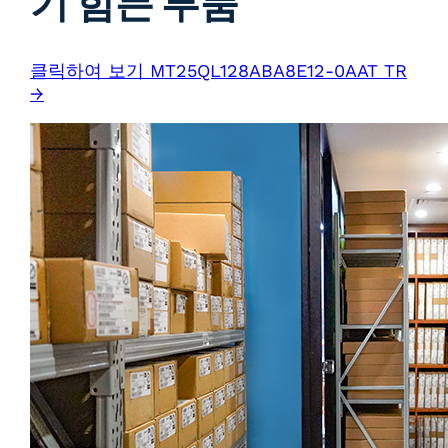
기 힘든 부품
클릭하여 보기 MT25QL128ABA8E12-0AAT TR
→