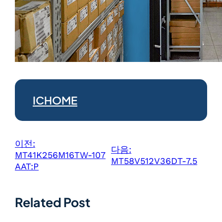
ICHOME
이전:
다음:
MT41K256M16TW-107
MT58V512V36DT-7.5
AAT:P
Related Post