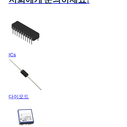
ICs
다이오드