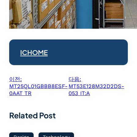
ICHOME
이전:
다음:
MT25QL01GBBB8ESF-
MT53E128M32D2DS-
0AAT TR
053 IT:A
Related Post