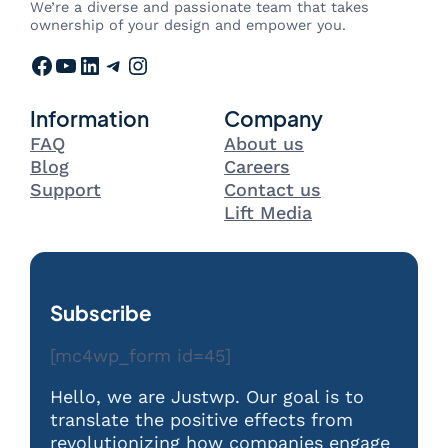
We’re a diverse and passionate team that takes
ownership of your design and empower you.
Facebook
YouTube
LinkedIn
Telegram
Instagram
Information
Company
FAQ
About us
Blog
Careers
Support
Contact us
Lift Media
Subscribe
[mc4wp_form id=45]
Hello, we are Justwp. Our goal is to
translate the positive effects from
revolutionizing how companies engage