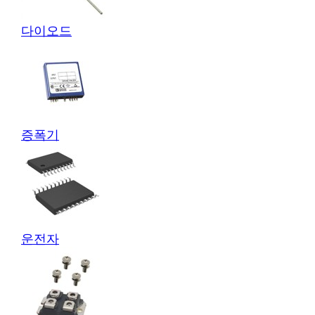
다이오드
증폭기
운전자