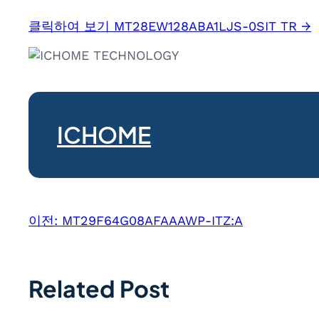
클릭하여 보기 MT28EW128ABA1LJS-0SIT TR →
ICHOME
이전:
MT29F64G08AFAAAWP-ITZ:A
Related Post