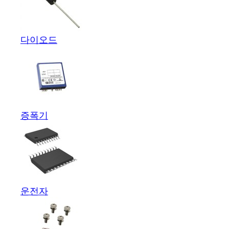
다이오드
증폭기
운전자