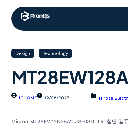
Design
Technology
MT28EW128AB
ICHOME
12/08/2025
Hirose Electr
Micron MT28EW128ABA1LJS-0SIT TR: 