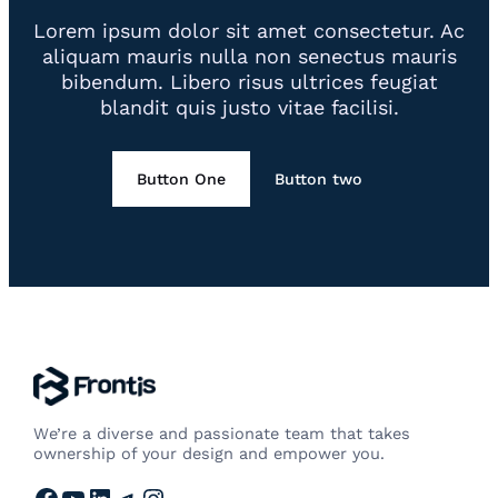
Lorem ipsum dolor sit amet consectetur. Ac
aliquam mauris nulla non senectus mauris
bibendum. Libero risus ultrices feugiat
blandit quis justo vitae facilisi.
Button One
Button two
We’re a diverse and passionate team that takes
ownership of your design and empower you.
Facebook
YouTube
LinkedIn
Telegram
Instagram