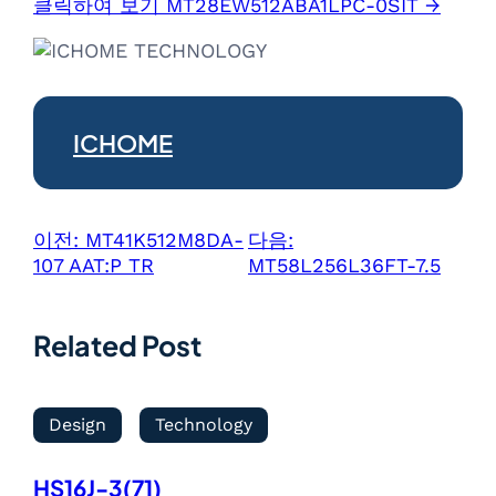
클릭하여 보기 MT28EW512ABA1LPC-0SIT →
ICHOME
이전:
MT41K512M8DA-
다음:
107 AAT:P TR
MT58L256L36FT-7.5
Related Post
Design
Technology
HS16J-3(71)