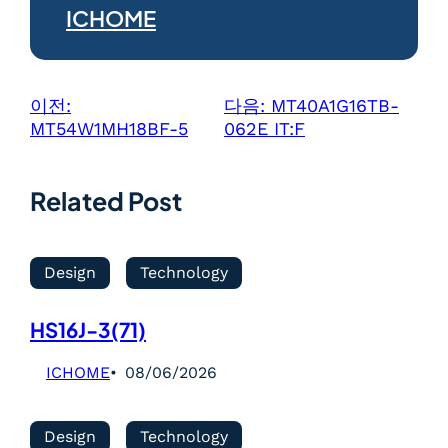
ICHOME
이전:
다음:
MT40A1G16TB-
MT54W1MH18BF-5
062E IT:F
Related Post
Design
Technology
HS16J-3(71)
ICHOME
08/06/2026
Design
Technology