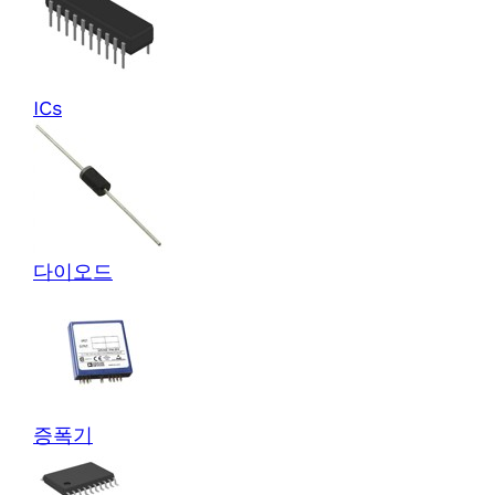
ICs
다이오드
증폭기