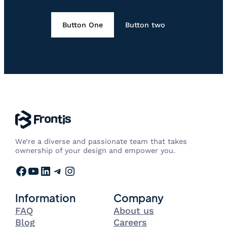
Button One
Button two
We’re a diverse and passionate team that takes
ownership of your design and empower you.
Facebook
YouTube
LinkedIn
Telegram
Instagram
Information
Company
FAQ
About us
Blog
Careers