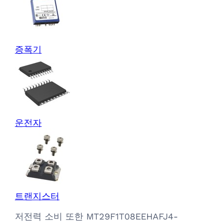
증폭기
운전자
트랜지스터
저전력 소비 또한 MT29F1T08EEHAFJ4-