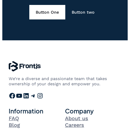
Button One
Button two
We’re a diverse and passionate team that takes
ownership of your design and empower you.
Facebook
YouTube
LinkedIn
Telegram
Instagram
Information
Company
FAQ
About us
Blog
Careers