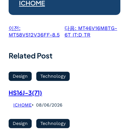
ICHOME
이전:
다음:
MT46V16M8TG-
MT58V512V36FF-8.5
6T IT:D TR
Related Post
Design
Technology
HS16J-3(71)
ICHOME
08/06/2026
Design
Technology