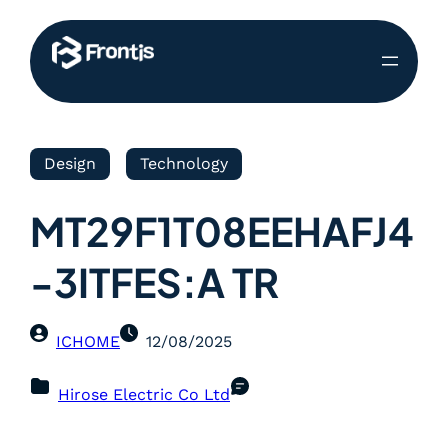
Design
Technology
MT29F1T08EEHAFJ4
-3ITFES:A TR
ICHOME
12/08/2025
Hirose Electric Co Ltd