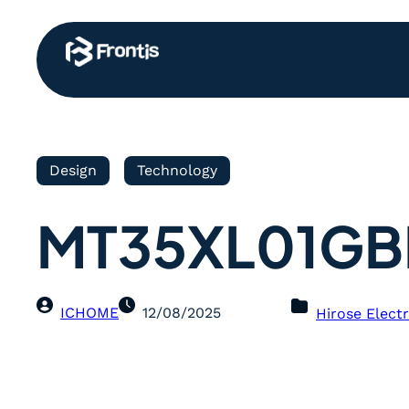
Design
Technology
MT35XL01GB
ICHOME
12/08/2025
Hirose Electr