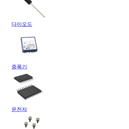
다이오드
증폭기
운전자