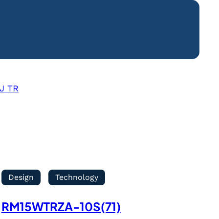
J TR
Design
Technology
RM15WTRZA-10S(71)