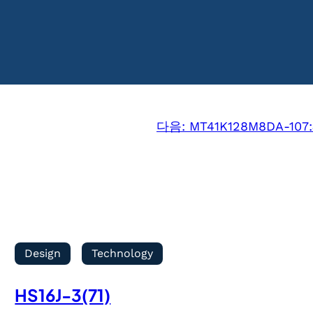
다음:
MT41K128M8DA-107:
Design
Technology
HS16J-3(71)