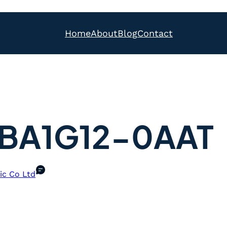
Home
About
Blog
Contact
BA1G12-0AAT
ic Co Ltd