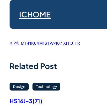
ICHOME
이전:
MT41K64M16TW-107 XIT:J TR
Related Post
Design
Technology
HS16J-3(71)