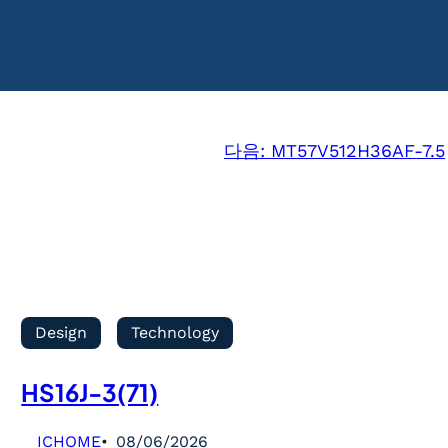
다음:
MT57V512H36AF-7.5
Design
Technology
HS16J-3(71)
ICHOME
08/06/2026