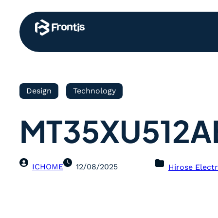
Design
Technology
MT35XU512A
ICHOME
12/08/2025
Hirose Electr