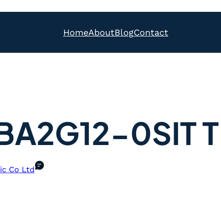
Home
About
Blog
Contact
BA2G12-0SIT T
ic Co Ltd