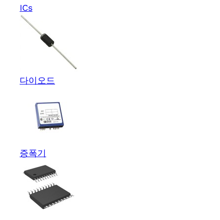
ICs
다이오드
증폭기