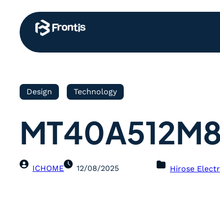
Design
Technology
MT40A512M8S
ICHOME
12/08/2025
Hirose Electr