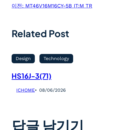
이전:
MT46V16M16CY-5B IT:M TR
Related Post
Design
Technology
HS16J-3(71)
ICHOME
08/06/2026
답글 남기기