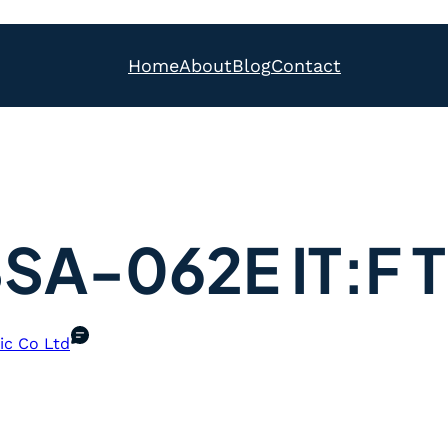
Home
About
Blog
Contact
A-062E IT:F 
ic Co Ltd