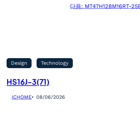
다음:
MT47H128M16RT-25E
Design
Technology
HS16J-3(71)
ICHOME
08/06/2026