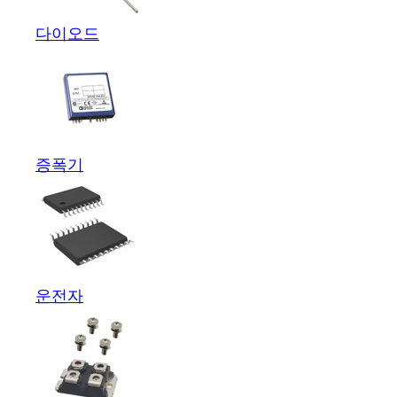
다이오드
증폭기
운전자