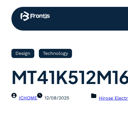
Design
Technology
MT41K512M16
ICHOME
12/08/2025
Hirose Electr