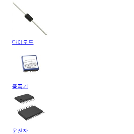
다이오드
증폭기
운전자