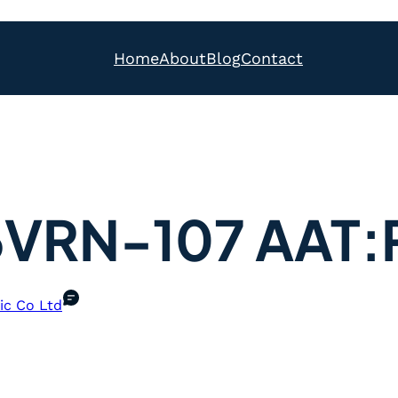
Home
About
Blog
Contact
VRN-107 AAT:P
ic Co Ltd