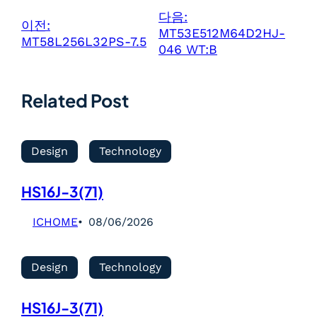
다음:
이전:
MT53E512M64D2HJ-
MT58L256L32PS-7.5
046 WT:B
Related Post
Design
Technology
HS16J-3(71)
ICHOME
08/06/2026
Design
Technology
HS16J-3(71)