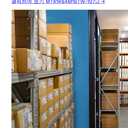
클릭하여 보기 MT41K64M16TW-107:J →