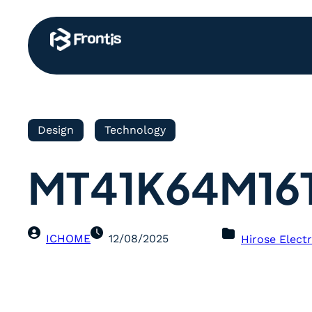
Design
Technology
MT41K64M16
ICHOME
12/08/2025
Hirose Electr