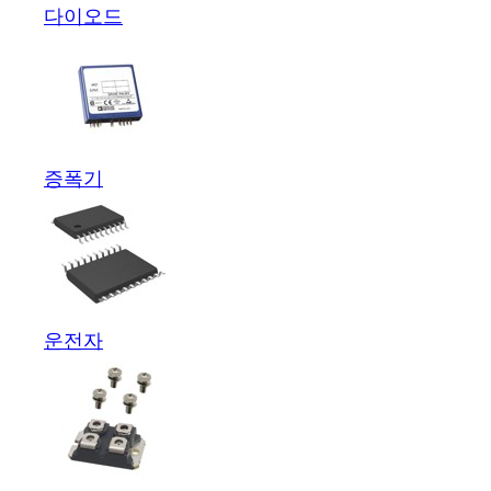
다이오드
증폭기
운전자