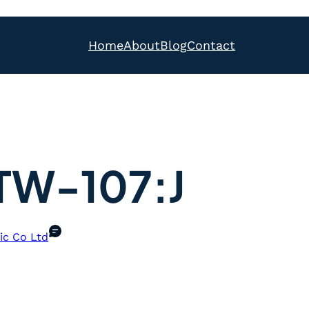
Home
About
Blog
Contact
TW-107:J
ic Co Ltd