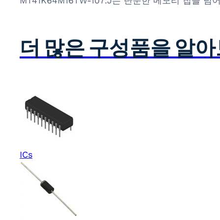
MT41K64M16TW-107:J는 단순한 메모리 칩을
더 많은 구성품을 알
ICs