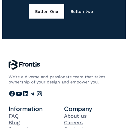
Button One
Button two
We’re a diverse and passionate team that takes
ownership of your design and empower you.
Facebook
YouTube
LinkedIn
Telegram
Instagram
Information
Company
FAQ
About us
Blog
Careers