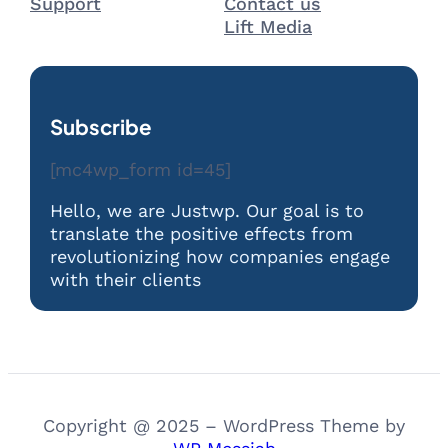
Support
Contact us
Lift Media
Subscribe
[mc4wp_form id=45]
Hello, we are Justwp. Our goal is to
translate the positive effects from
revolutionizing how companies engage
with their clients
Copyright @ 2025 – WordPress Theme by