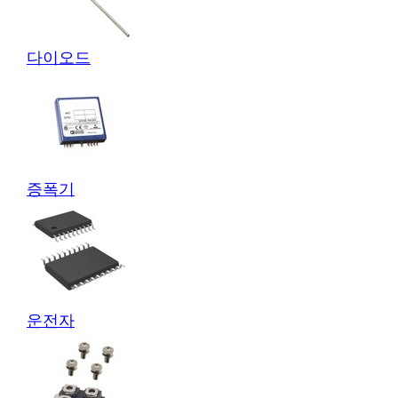
다이오드
증폭기
운전자