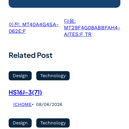
다음:
이전:
MT40A4G4SA-
MT29F4G08ABBFAH4-
062E:F
AITES:F TR
Related Post
Design
Technology
HS16J-3(71)
ICHOME
08/06/2026
Design
Technology