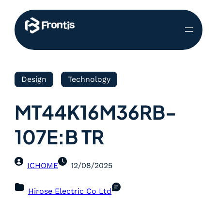
Design
Technology
MT44K16M36RB-
107E:B TR
ICHOME
12/08/2025
Hirose Electric Co Ltd