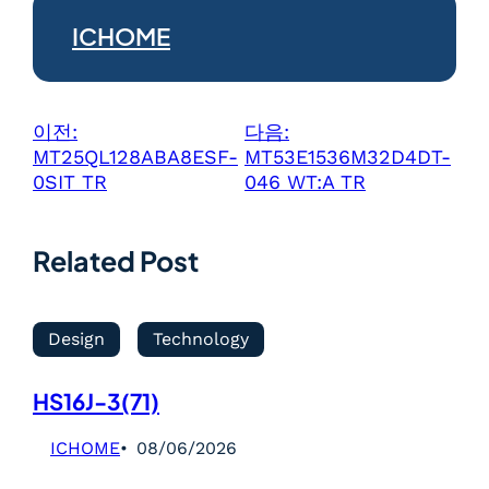
ICHOME
이전:
다음:
MT25QL128ABA8ESF-
MT53E1536M32D4DT-
0SIT TR
046 WT:A TR
Related Post
Design
Technology
HS16J-3(71)
ICHOME
08/06/2026