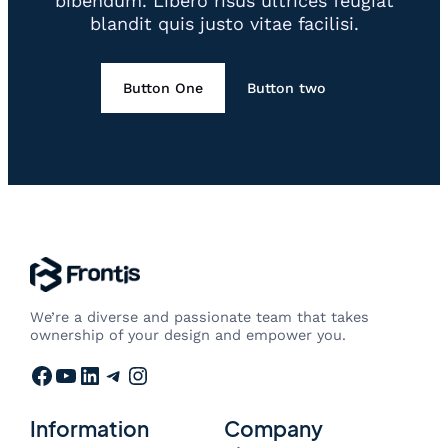
bibendum. Libero risus ultrices feugiat
blandit quis justo vitae facilisi.
Button One
Button two
We’re a diverse and passionate team that takes
ownership of your design and empower you.
Facebook
YouTube
LinkedIn
Telegram
Instagram
Information
Company