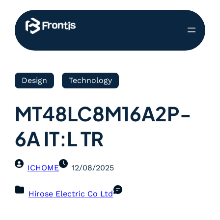
Design
Technology
MT48LC8M16A2P-
6A IT:L TR
ICHOME
12/08/2025
Hirose Electric Co Ltd