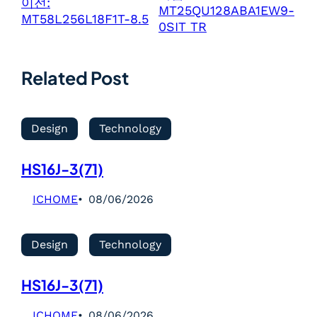
이전:
MT25QU128ABA1EW9-
MT58L256L18F1T-8.5
0SIT TR
Related Post
Design
Technology
HS16J-3(71)
ICHOME
08/06/2026
Design
Technology
HS16J-3(71)
ICHOME
08/06/2026