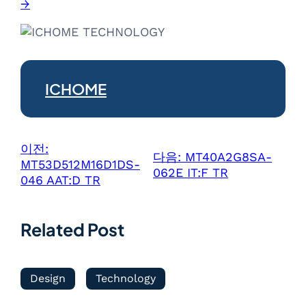
→
ICHOME
이전:
다음:
MT40A2G8SA-
MT53D512M16D1DS-
062E IT:F TR
046 AAT:D TR
Related Post
Design
Technology