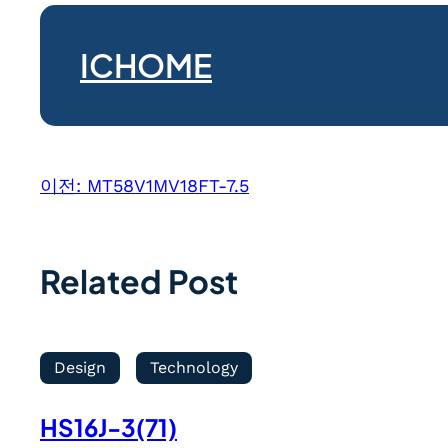
ICHOME
이전:
MT58V1MV18FT-7.5
Related Post
Design
Technology
HS16J-3(71)