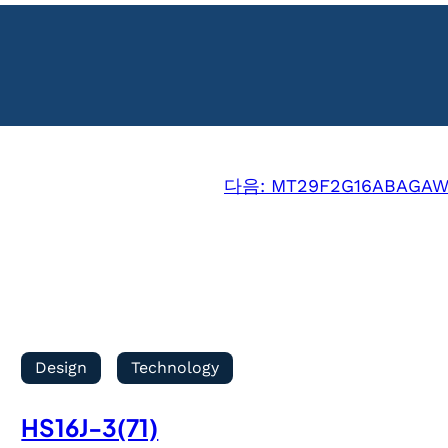
다음:
MT29F2G16ABAGAWP
Design
Technology
HS16J-3(71)