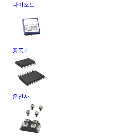
다이오드
증폭기
운전자