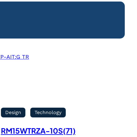
-AIT:G TR
Design
Technology
RM15WTRZA-10S(71)