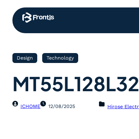
Design
Technology
MT55L128L32
ICHOME
12/08/2025
Hirose Electr