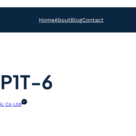
Home
About
Blog
Contact
P1T-6
ic Co Ltd