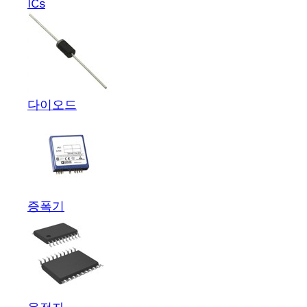
ICs
다이오드
증폭기