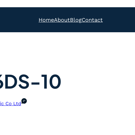
Home
About
Blog
Contact
6DS-10
ic Co Ltd