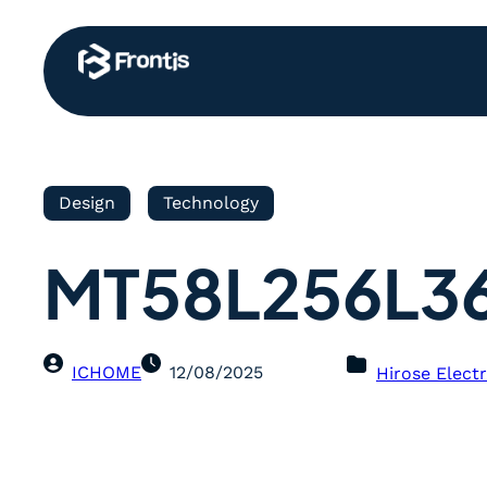
Design
Technology
MT58L256L3
ICHOME
12/08/2025
Hirose Electr