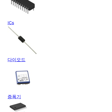
ICs
다이오드
증폭기