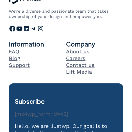
We’re a diverse and passionate team that takes
ownership of your design and empower you.
Facebook
YouTube
LinkedIn
Telegram
Instagram
Information
Company
FAQ
About us
Blog
Careers
Support
Contact us
Lift Media
Subscribe
[mc4wp_form id=45]
Hello, we are Justwp. Our goal is to