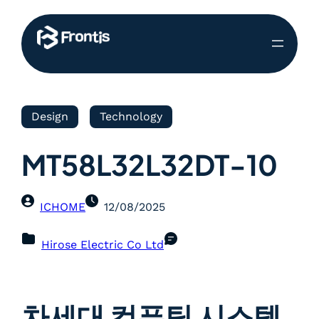
Design
Technology
MT58L32L32DT-10
ICHOME
12/08/2025
Hirose Electric Co Ltd
차세대 컴퓨팅 시스템