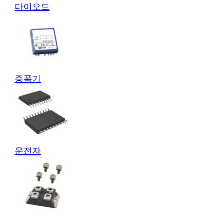
다이오드
증폭기
운전자