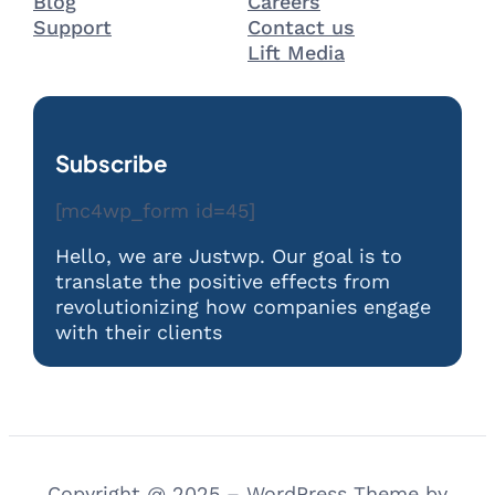
Blog
Careers
Support
Contact us
Lift Media
Subscribe
[mc4wp_form id=45]
Hello, we are Justwp. Our goal is to
translate the positive effects from
revolutionizing how companies engage
with their clients
Copyright @ 2025 – WordPress Theme by