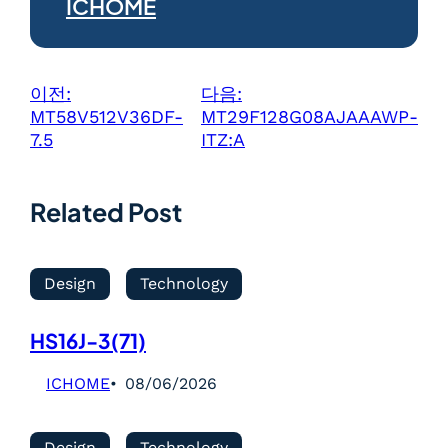
ICHOME
이전:
다음:
MT58V512V36DF-
MT29F128G08AJAAAWP-
7.5
ITZ:A
Related Post
Design
Technology
HS16J-3(71)
ICHOME
08/06/2026
Design
Technology