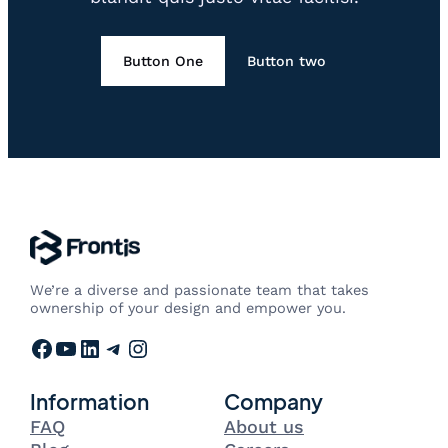
Button One
Button two
We’re a diverse and passionate team that takes
ownership of your design and empower you.
Facebook
YouTube
LinkedIn
Telegram
Instagram
Information
Company
FAQ
About us