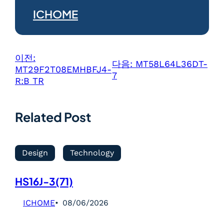
ICHOME
이전:
다음:
MT58L64L36DT-
MT29F2T08EMHBFJ4-
7
R:B TR
Related Post
Design
Technology
HS16J-3(71)
ICHOME
08/06/2026