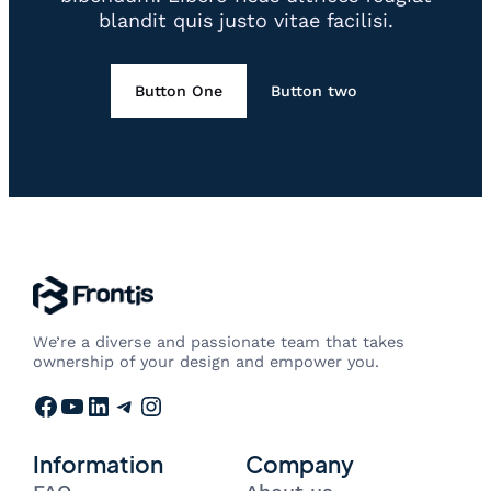
blandit quis justo vitae facilisi.
Button One
Button two
We’re a diverse and passionate team that takes
ownership of your design and empower you.
Facebook
YouTube
LinkedIn
Telegram
Instagram
Information
Company