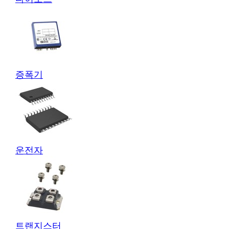
증폭기
운전자
트랜지스터