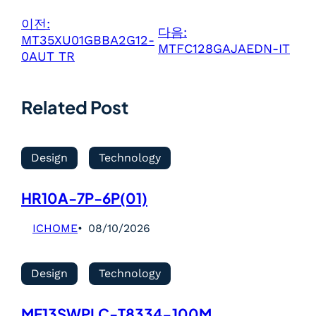
이전:
다음:
MT35XU01GBBA2G12-
MTFC128GAJAEDN-IT
0AUT TR
Related Post
Design
Technology
HR10A-7P-6P(01)
ICHOME
08/10/2026
Design
Technology
MF13SWPLC-T8334-100M