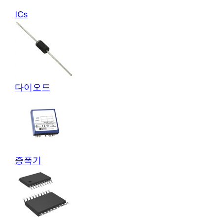
ICs
다이오드
증폭기