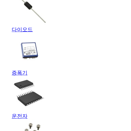
다이오드
증폭기
운전자