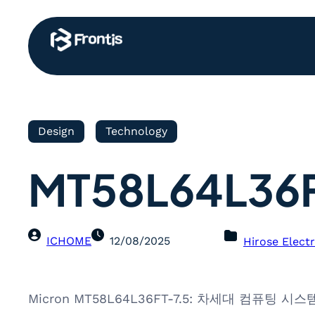
Design
Technology
MT58L64L36F
ICHOME
12/08/2025
Hirose Electr
Micron MT58L64L36FT-7.5: 차세대 컴퓨팅