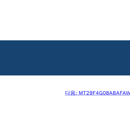
다음:
MT29F4G08ABAFAWP