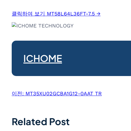
클릭하여 보기 MT58L64L36FT-7.5 →
ICHOME
이전:
MT35XU02GCBA1G12-0AAT TR
Related Post