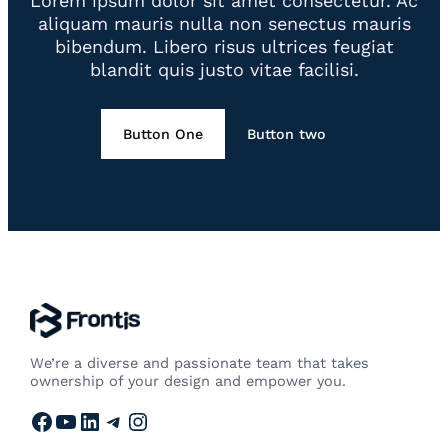
Lorem ipsum dolor sit amet consectetur. Ac
aliquam mauris nulla non senectus mauris
bibendum. Libero risus ultrices feugiat
blandit quis justo vitae facilisi.
Button One
Button two
We’re a diverse and passionate team that takes
ownership of your design and empower you.
Facebook
YouTube
LinkedIn
Telegram
Instagram