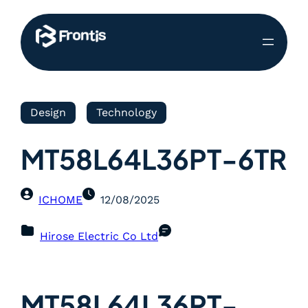
Design
Technology
MT58L64L36PT-6TR
ICHOME
12/08/2025
Hirose Electric Co Ltd
MT58L64L36PT-