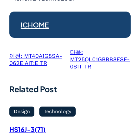
ICHOME
다음:
이전:
MT40A1G8SA-
MT25QL01GBBB8ESF-
062E AIT:E TR
0SIT TR
Related Post
Design
Technology
HS16J-3(71)