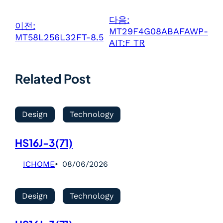
다음:
이전:
MT29F4G08ABAFAWP-
MT58L256L32FT-8.5
AIT:F TR
Related Post
Design
Technology
HS16J-3(71)
ICHOME
08/06/2026
Design
Technology