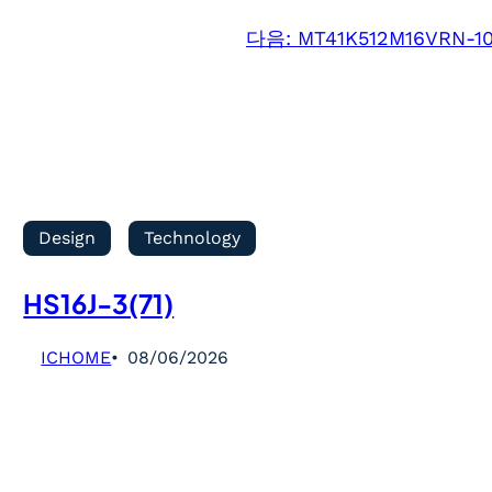
다음:
MT41K512M16VRN-10
Design
Technology
HS16J-3(71)
ICHOME
08/06/2026