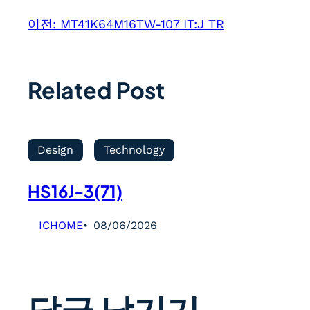
이전:
MT41K64M16TW-107 IT:J TR
Related Post
Design
Technology
HS16J-3(71)
ICHOME
08/06/2026
답글 남기기