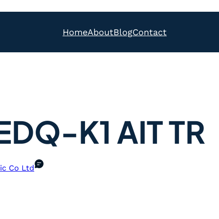
Home
About
Blog
Contact
DQ-K1 AIT TR
ic Co Ltd