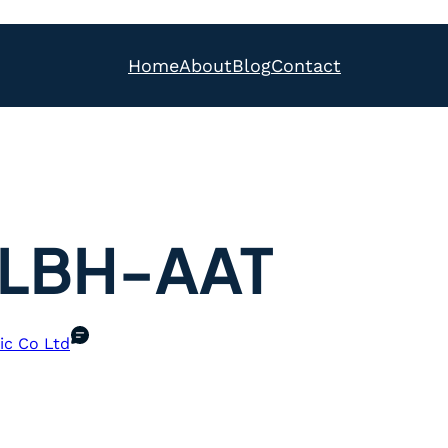
Home
About
Blog
Contact
LBH-AAT
ic Co Ltd