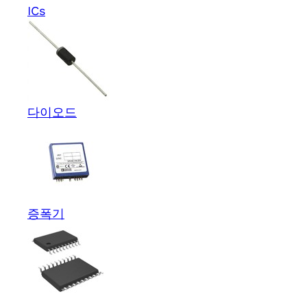
ICs
다이오드
증폭기