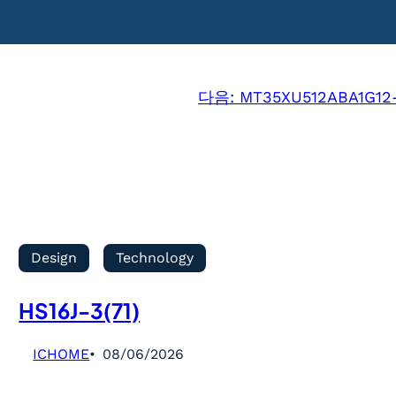
다음:
MT35XU512ABA1G12
Design
Technology
HS16J-3(71)
ICHOME
08/06/2026