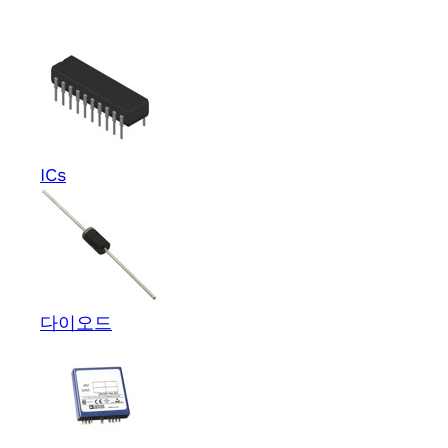
ICs
다이오드