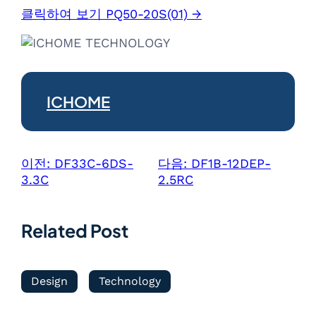
클릭하여 보기 PQ50-20S(01) →
ICHOME
이전:
DF33C-6DS-
다음:
DF1B-12DEP-
3.3C
2.5RC
Related Post
Design
Technology