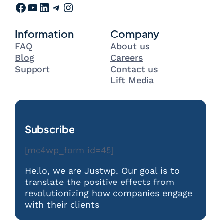
Facebook
YouTube
LinkedIn
Telegram
Instagram
Information
Company
FAQ
About us
Blog
Careers
Support
Contact us
Lift Media
Subscribe
[mc4wp_form id=45]
Hello, we are Justwp. Our goal is to
translate the positive effects from
revolutionizing how companies engage
with their clients