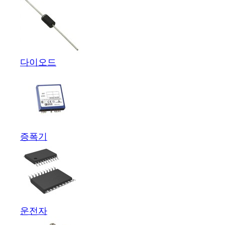
다이오드
증폭기
운전자