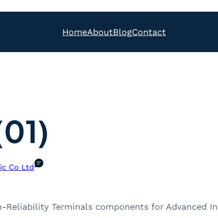
Home
About
Blog
Contact
01)
ic Co Ltd
h-Reliability Terminals components for Advanced I