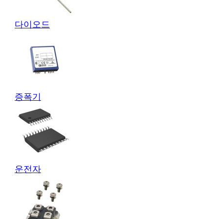
다이오드
증폭기
운전자