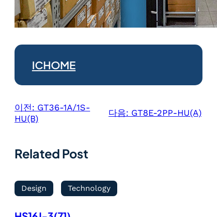
ICHOME
이전:
GT36-1A/1S-
다음:
GT8E-2PP-HU(A)
HU(B)
Related Post
Design
Technology
HS16J-3(71)