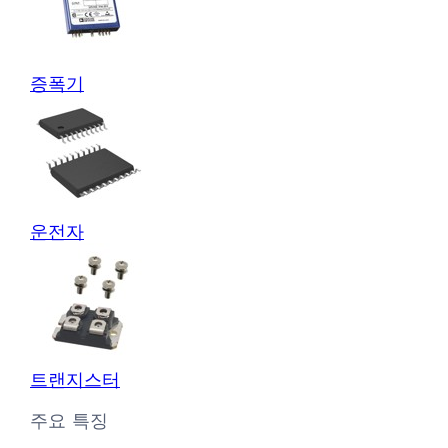
증폭기
운전자
트랜지스터
주요 특징