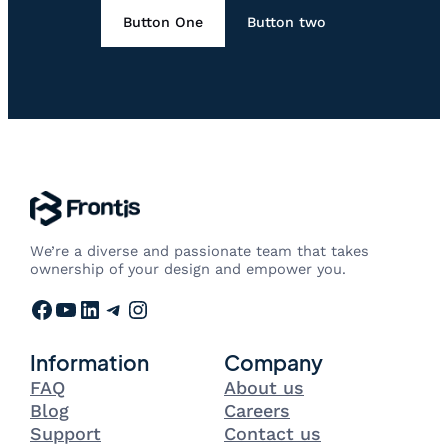
Button One
Button two
We’re a diverse and passionate team that takes
ownership of your design and empower you.
Facebook
YouTube
LinkedIn
Telegram
Instagram
Information
Company
FAQ
About us
Blog
Careers
Support
Contact us