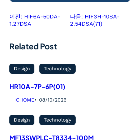
이전:
HIF6A-50DA-
다음:
HIF3H-10SA-
1.27DSA
2.54DSA(71)
Related Post
Design
Technology
HR10A-7P-6P(01)
ICHOME
08/10/2026
Design
Technology
MF13SWPLC-T8334-100M