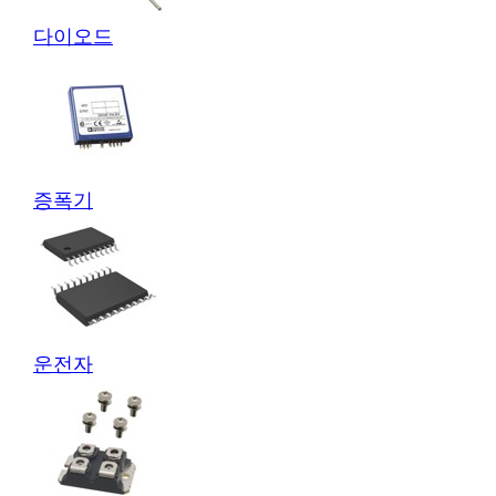
다이오드
증폭기
운전자