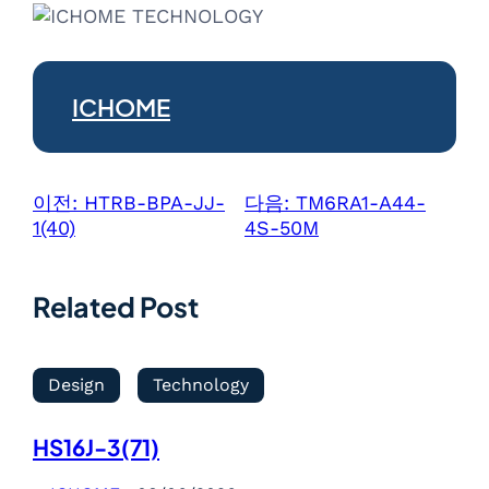
ICHOME
이전:
HTRB-BPA-JJ-
다음:
TM6RA1-A44-
1(40)
4S-50M
Related Post
Design
Technology
HS16J-3(71)