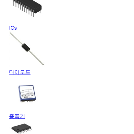
ICs
다이오드
증폭기