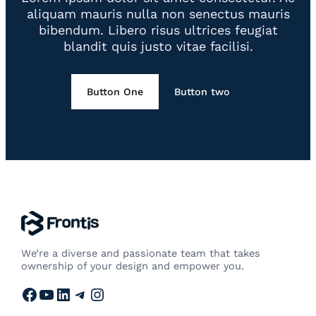
aliquam mauris nulla non senectus mauris
bibendum. Libero risus ultrices feugiat
blandit quis justo vitae facilisi.
Button One
Button two
We’re a diverse and passionate team that takes
ownership of your design and empower you.
Facebook
YouTube
LinkedIn
Telegram
Instagram