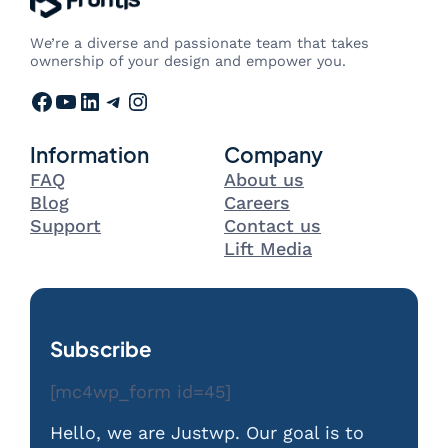
We’re a diverse and passionate team that takes
ownership of your design and empower you.
Facebook
YouTube
LinkedIn
Telegram
Instagram
Information
Company
FAQ
About us
Blog
Careers
Support
Contact us
Lift Media
Subscribe
[mc4wp_form id=45]
Hello, we are Justwp. Our goal is to