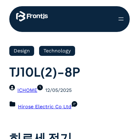
Design
Technology
TJ10L(2)-8P
ICHOME
12/05/2025
Hirose Electric Co Ltd
히로세 전기