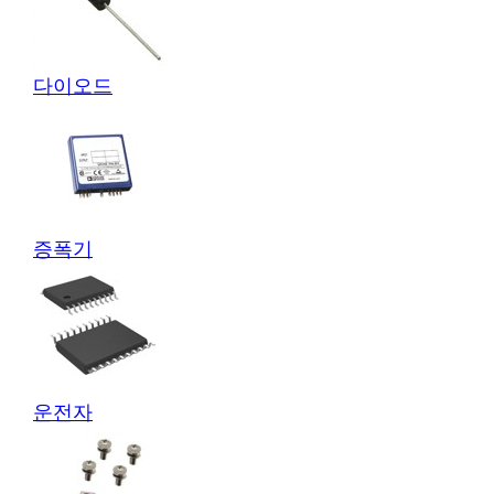
다이오드
증폭기
운전자