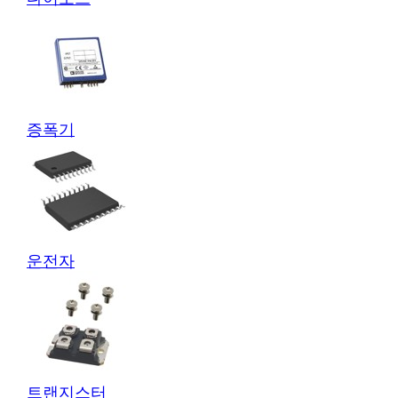
증폭기
운전자
트랜지스터