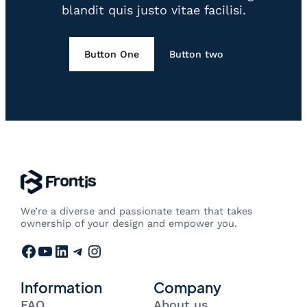
blandit quis justo vitae facilisi.
Button One
Button two
We’re a diverse and passionate team that takes
ownership of your design and empower you.
Facebook
YouTube
LinkedIn
Telegram
Instagram
Information
Company
FAQ
About us