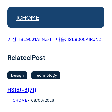
ICHOME
이전:
ISL9021AIINZ-T
다음:
ISL9000AIRJNZ
Related Post
Design
Technology
HS16J-3(71)
ICHOME
08/06/2026