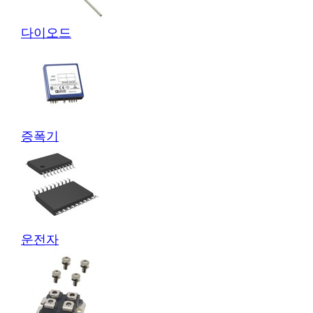
다이오드
증폭기
운전자