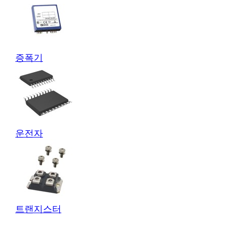
증폭기
운전자
트랜지스터