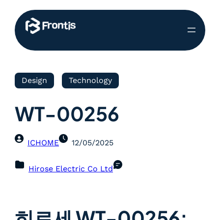
Design
Technology
WT-00256
ICHOME
12/05/2025
Hirose Electric Co Ltd
히로세 WT-00256: