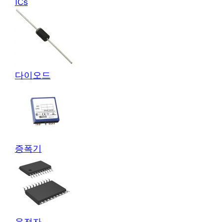
ICs
다이오드
증폭기
운전자