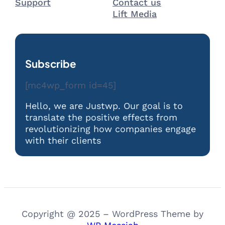
Support
Contact us
Lift Media
Subscribe
[mc4wp_form id=45]
Hello, we are Justwp. Our goal is to
translate the positive effects from
revolutionizing how companies engage
with their clients
Copyright @ 2025 – WordPress Theme by