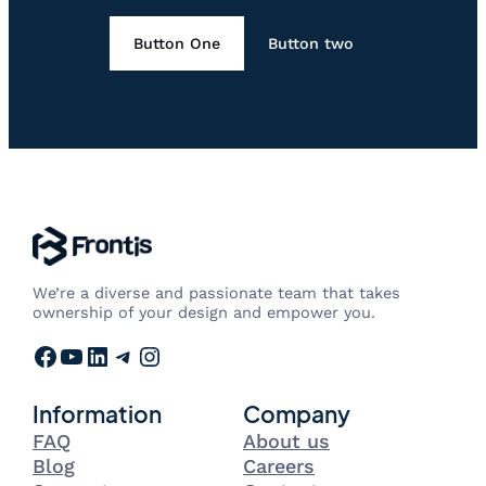
Button One
Button two
We’re a diverse and passionate team that takes
ownership of your design and empower you.
Facebook
YouTube
LinkedIn
Telegram
Instagram
Information
Company
FAQ
About us
Blog
Careers