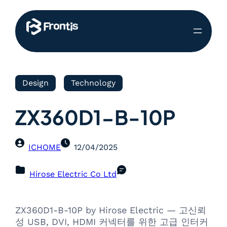
Design
Technology
ZX360D1-B-10P
ICHOME
12/04/2025
Hirose Electric Co Ltd
ZX360D1-B-10P by Hirose Electric — 고신뢰
성 USB, DVI, HDMI 커넥터를 위한 고급 인터커