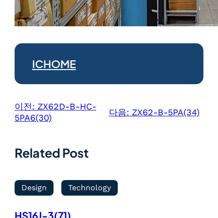
ICHOME
이전:
ZX62D-B-HC-
다음:
ZX62-B-5PA(34)
5PA6(30)
Related Post
Design
Technology
HS16J-3(71)