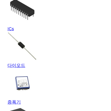
ICs
다이오드
증폭기