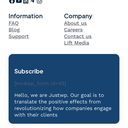
Facebook
YouTube
LinkedIn
Telegram
Instagram
Information
Company
FAQ
About us
Blog
Careers
Support
Contact us
Lift Media
Subscribe
[mc4wp_form id=45]
Hello, we are Justwp. Our goal is to
translate the positive effects from
revolutionizing how companies engage
with their clients