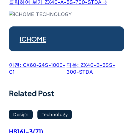
클릭하여 보기 ZX40-A-5S-700-STDA →
ICHOME
이전:
CX60-24S-1000-
다음:
ZX40-B-5SS-
C1
300-STDA
Related Post
Design
Technology
HS16J-3(71)