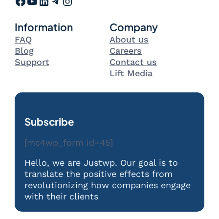
Facebook
YouTube
LinkedIn
Telegram
Instagram
Information
Company
FAQ
About us
Blog
Careers
Support
Contact us
Lift Media
Subscribe
[mc4wp_form id=45]
Hello, we are Justwp. Our goal is to
translate the positive effects from
revolutionizing how companies engage
with their clients