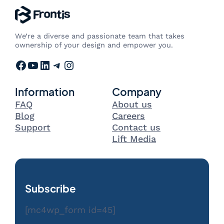
We’re a diverse and passionate team that takes
ownership of your design and empower you.
Facebook
YouTube
LinkedIn
Telegram
Instagram
Information
Company
FAQ
About us
Blog
Careers
Support
Contact us
Lift Media
Subscribe
[mc4wp_form id=45]