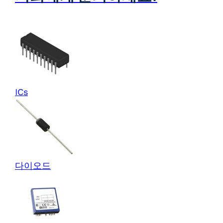
ICs
다이오드