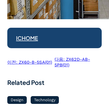
ICHOME
다음:
ZX62D-AB-
이전:
ZX60-B-5SA(01)
5P8(01)
Related Post
Design
Technology