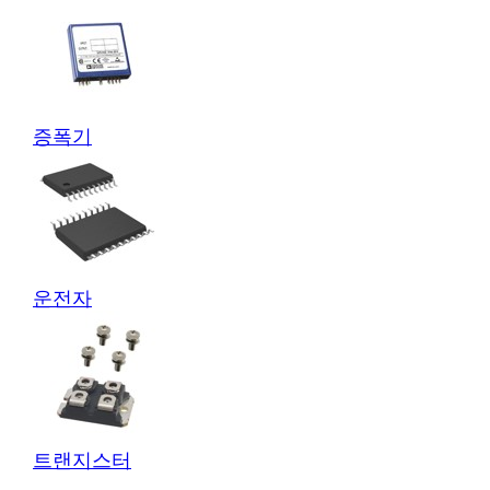
증폭기
운전자
트랜지스터