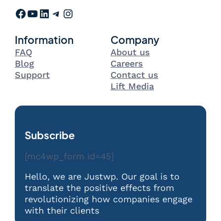
Facebook
YouTube
LinkedIn
Telegram
Instagram
Information
Company
FAQ
About us
Blog
Careers
Support
Contact us
Lift Media
Subscribe
[mc4wp_form id=45]
Hello, we are Justwp. Our goal is to
translate the positive effects from
revolutionizing how companies engage
with their clients