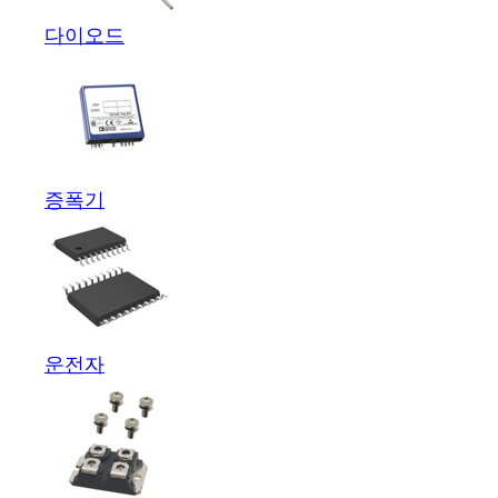
다이오드
증폭기
운전자