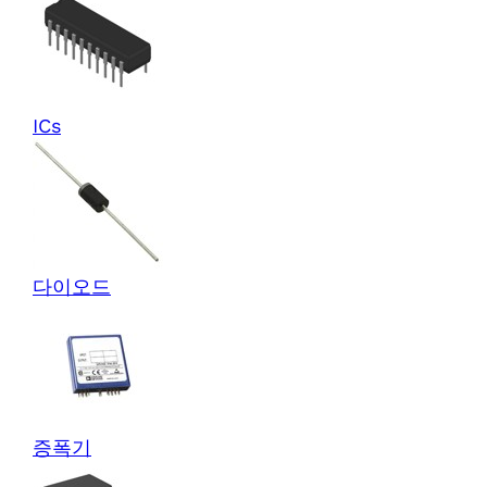
ICs
다이오드
증폭기