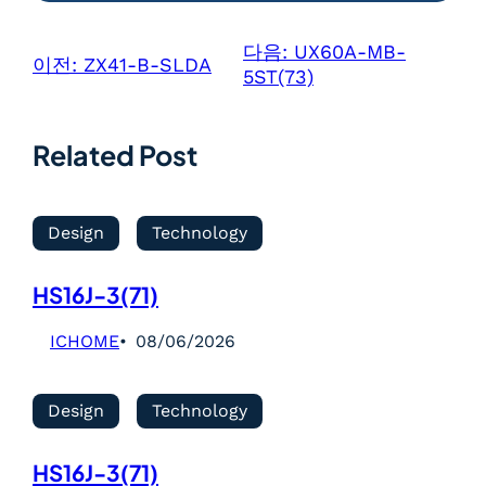
다음:
UX60A-MB-
이전:
ZX41-B-SLDA
5ST(73)
Related Post
Design
Technology
HS16J-3(71)
ICHOME
08/06/2026
Design
Technology
HS16J-3(71)