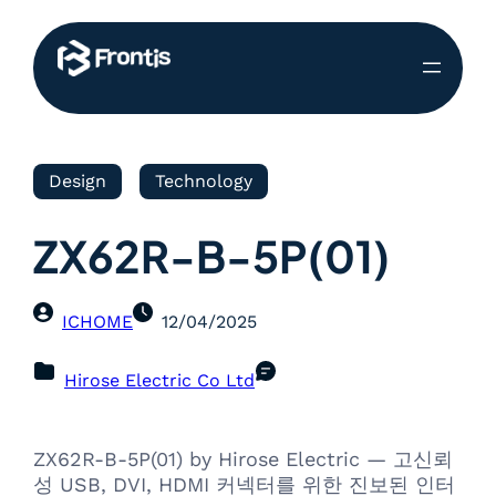
Design
Technology
ZX62R-B-5P(01)
ICHOME
12/04/2025
Hirose Electric Co Ltd
ZX62R-B-5P(01) by Hirose Electric — 고신뢰
성 USB, DVI, HDMI 커넥터를 위한 진보된 인터