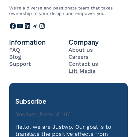
We’re a diverse and passionate team that takes
ownership of your design and empower you.
Facebook
YouTube
LinkedIn
Telegram
Instagram
Information
Company
FAQ
About us
Blog
Careers
Support
Contact us
Lift Media
Subscribe
[mc4wp_form id=45]
Hello, we are Justwp. Our goal is to
translate the positive effects from