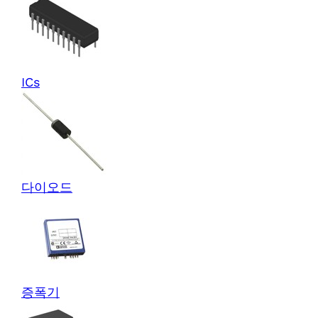
ICs
다이오드
증폭기