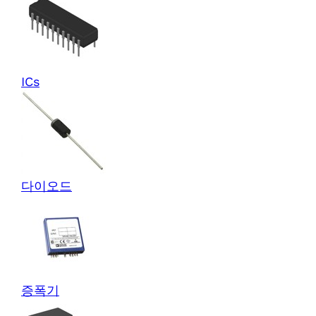
ICs
다이오드
증폭기