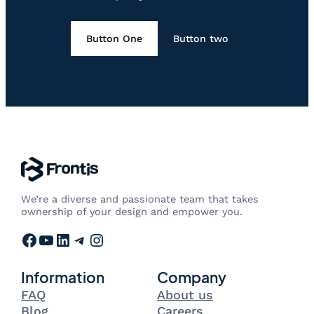
Button One
Button two
We’re a diverse and passionate team that takes
ownership of your design and empower you.
Facebook
YouTube
LinkedIn
Telegram
Instagram
Information
Company
FAQ
About us
Blog
Careers