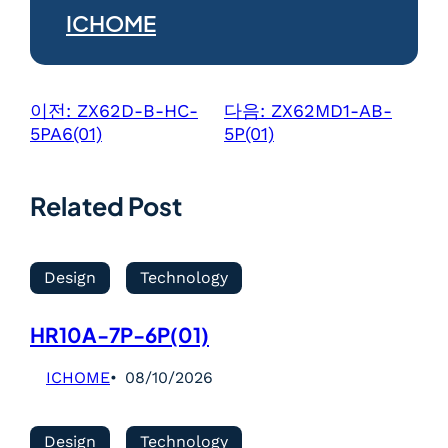
ICHOME
이전:
ZX62D-B-HC-
다음:
ZX62MD1-AB-
5PA6(01)
5P(01)
Related Post
Design
Technology
HR10A-7P-6P(01)
ICHOME
08/10/2026
Design
Technology