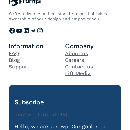
We’re a diverse and passionate team that takes
ownership of your design and empower you.
Facebook
YouTube
LinkedIn
Telegram
Instagram
Information
Company
FAQ
About us
Blog
Careers
Support
Contact us
Lift Media
Subscribe
[mc4wp_form id=45]
Hello, we are Justwp. Our goal is to