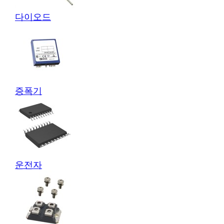
다이오드
증폭기
운전자