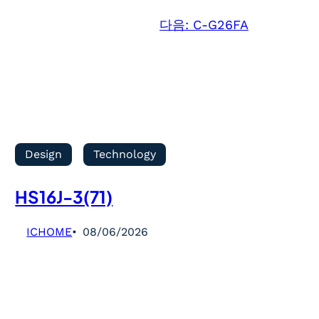
다음:
C-G26FA
Design
Technology
HS16J-3(71)
ICHOME
08/06/2026