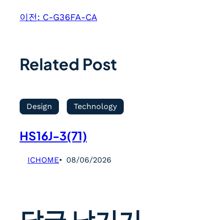
이전:
C-G36FA-CA
Related Post
Design
Technology
HS16J-3(71)
ICHOME
08/06/2026
답글 남기기