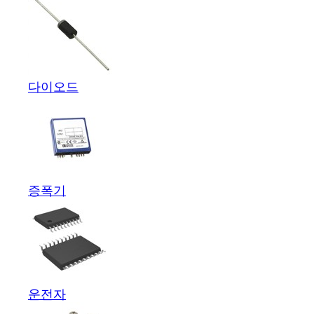
다이오드
증폭기
운전자