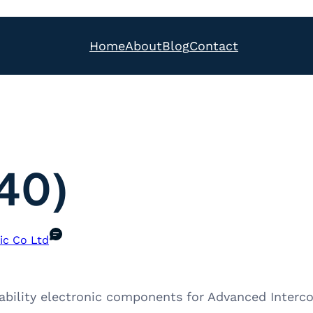
Home
About
Blog
Contact
40)
ic Co Ltd
ability electronic components for Advanced Interc