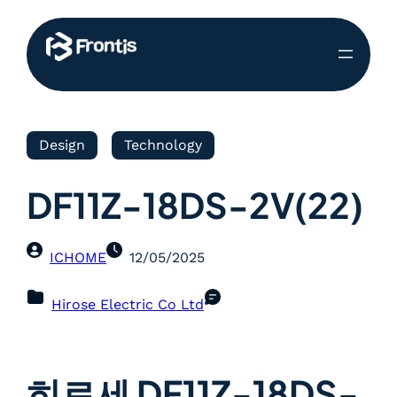
Design
Technology
DF11Z-18DS-2V(22)
ICHOME
12/05/2025
Hirose Electric Co Ltd
히로세 DF11Z-18DS-