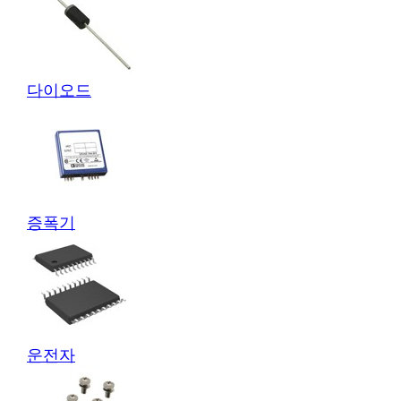
다이오드
증폭기
운전자